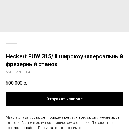
Heckert FUW 315/III широкоуниверсальный
фрезерный станок
SKU:
127UI-104
600 000
р.
Отправить запрос
Мало эксплуатировался. Проведена ревизия всех узлов и механизмов,
эл.части. Станок в отличном техническом состоянии. Подключен, с
проверкой в работе. Погрузка входит в стоимость.