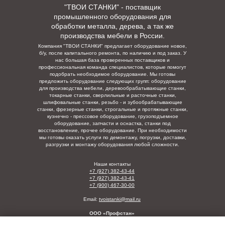
"ТВОИ СТАНКИ" - поставщик
промышленного оборудования для
обработки металла, дерева, а так же
производства мебели в России.
Компания "ТВОИ СТАНКИ" предлагает оборудование новое,
б/у, после капитального ремонта, по наличию и под заказ. У
нас большая база проверенных поставщиков и
профессиональная команда специалистов, которые помогут
подобрать необходимое оборудование. Мы готовы
предложить оборудование следующих групп: оборудование
для производства мебели, деревообрабатывающие станки,
токарные станки, сверлильные и расточные станки,
шлифовальные станки, резьбо - и зубообрабатывающие
станки, фрезерные станки, строгальные и протяжные станки,
кузнечно - прессовое оборудование, грузоподъемное
оборудование, запчасти и оснастка, станки под
восстановление, прочее оборудование. При необходимости
мы готовы оказать услуги по демонтажу, погрузки,
доставки,
разгрузки и монтажу оборудования любой сложности.
Наши контакты
+7 (927) 382-43-44
+7 (927) 382-43-41
+7 (900) 467-30-00
Email:
tvoistanki@mail.ru
ООО «Профстан»
ИНН/КПП: 5835129123/730001001