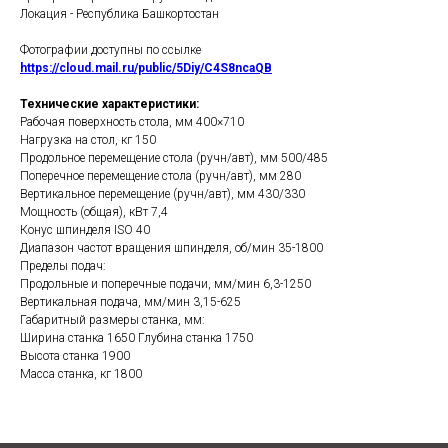
Локация - Республика Башкортостан
Фотографии доступны по ссылке
https://cloud.mail.ru/public/5Diy/C4S8ncaQB
Технические характеристики:
Рабочая поверхность стола, мм 400×710
Нагрузка на стол, кг 150
Продольное перемещение стола (ручн/авт), мм 500/485
Поперечное перемещение стола (ручн/авт), мм 280
Вертикальное перемещение (ручн/авт), мм 430/330
Мощность (общая), кВт 7,4
Конус шпинделя ISO 40
Диапазон частот вращения шпинделя, об/мин 35-1800
Пределы подач:
Продольные и поперечные подачи, мм/мин 6,3-1250
Вертикальная подача, мм/мин 3,15-625
Габаритный размеры станка, мм:
Ширина станка 1650 Глубина станка 1750
Высота станка 1900
Масса станка, кг 1800