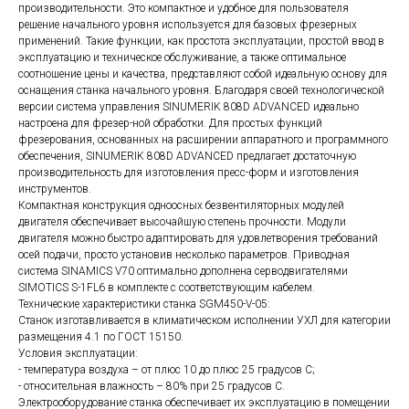
производительности. Это компактное и удобное для пользователя
решение начального уровня используется для базовых фрезерных
применений. Такие функции, как простота эксплуатации, простой ввод в
эксплуатацию и техническое обслуживание, а также оптимальное
соотношение цены и качества, представляют собой идеальную основу для
оснащения станка начального уровня. Благодаря своей технологической
версии система управления SINUMERIK 808D ADVANCED идеально
настроена для фрезер-ной обработки. Для простых функций
фрезерования, основанных на расширении аппаратного и программного
обеспечения, SINUMERIK 808D ADVANCED предлагает достаточную
производительность для изготовления пресс-форм и изготовления
инструментов.
Компактная конструкция одноосных безвентиляторных модулей
двигателя обеспечивает высочайшую степень прочности. Модули
двигателя можно быстро адаптировать для удовлетворения требований
осей подачи, просто установив несколько параметров. Приводная
система SINAMICS V70 оптимально дополнена серводвигателями
SIMOTICS S-1FL6 в комплекте с соответствующим кабелем.
Технические характеристики станка SGM450-V-05:
Станок изготавливается в климатическом исполнении УХЛ для категории
размещения 4.1 по ГОСТ 15150.
Условия эксплуатации:
- температура воздуха – от плюс 10 до плюс 25 градусов С;
- относительная влажность – 80% при 25 градусов С.
Электрооборудование станка обеспечивает их эксплуатацию в помещении