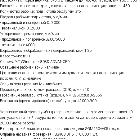
Расстояние от торца вертикального шпинделя до плоскости стола, мм 100 … 500
Расстояние от оси шпинделя до вертикальных направляющих станины. 450
Количество рабочих подач стола бесступенчато
Пределы рабочих подач стола, мм/мин
- продольной и поперечной 0…2000
- вертикальной 0…2000
Ускоренное перемещение, мм/мин
- продольное и поперечное 3200/5000
- вертикальное 4000
Шероховатость обработанных поверхностей, мкм 1,25
Класс точности Н
Система ЧПУSinumerik 808D ADVANCED
Освещение рабочей зоны наличие
Централизованная автоматическая импульсная смазка направляющих
по осям X, Y, Z. наличие
Защита зоны резания Миникабинет
Производительность электронасоса СОЖ, л/мин 10
Габаритные размеры станка (ДхШхВ), мм 3250х3080х2555
Вес станка (ориентировочно) нетто/брутто, кг 4200/4900
Установленный срок службы до первого капитального ремонта составляет 10
лет, установленный ресурс по точности станка до первого среднего ремонта –
20000 часов работы.
В стандартный комплект поставки станка модели SGM450-V-05 входят:
Оправка насадная фрезерная FSS400-01.51.10.000 1 шт.