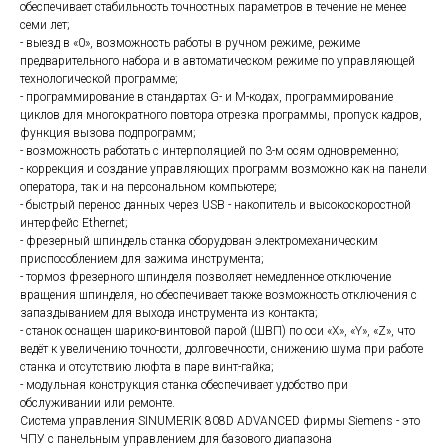
обеспечивает стабильность точностных параметров в течение не менее
семи лет;
- выезд в «0», возможность работы в ручном режиме, режиме
предварительного набора и в автоматическом режиме по управляющей
технологической программе;
- программирование в стандартах G- и M-кодах, программирование
циклов для многократного повтора отрезка программы, пропуск кадров,
функция вызова подпрограмм;
- возможность работать с интерполяцией по 3-м осям одновременно;
- коррекция и создание управляющих программ возможно как на панели
оператора, так и на персональном компьютере;
- быстрый перенос данных через USB - накопитель и высокоскоростной
интерфейс Ethernet;
- фрезерный шпиндель станка оборудован электромеханическим
приспособлением для зажима инструмента;
- тормоз фрезерного шпинделя позволяет немедленное отключение
вращения шпинделя, но обеспечивает также возможность отключения с
запаздыванием для выхода инструмента из контакта;
- станок оснащен шарико-винтовой парой (ШВП) по оси «X», «Y», «Z», что
ведёт к увеличению точности, долговечности, снижению шума при работе
станка и отсутствию люфта в паре винт-гайка;
- модульная конструкция станка обеспечивает удобство при
обслуживании или ремонте.
Система управления SINUMERIK 808D ADVANCED фирмы Siemens - это
ЧПУ с панельным управлением для базового диапазона