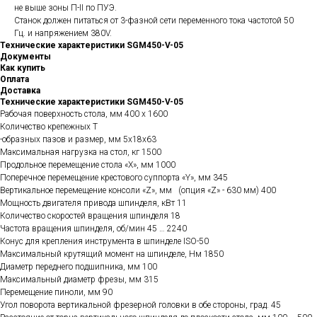
не выше зоны П-II по ПУЭ.
Станок должен питаться от 3-фазной сети переменного тока частотой 50
Гц. и напряжением 380V.
Технические характеристики SGM450-V-05
Документы
Как купить
Оплата
Доставка
Технические характеристики SGM450-V-05
Рабочая поверхность стола, мм 400 x 1600
Количество крепежных Т
-образных пазов и размер, мм 5х18х63
Максимальная нагрузка на стол, кг 1500
Продольное перемещение стола «X», мм 1000
Поперечное перемещение крестового суппорта «Y», мм 345
Вертикальное перемещение консоли «Z», мм (опция «Z» - 630 мм) 400
Мощность двигателя привода шпинделя, кВт 11
Количество скоростей вращения шпинделя 18
Частота вращения шпинделя, об/мин 45 … 2240
Конус для крепления инструмента в шпинделе ISO-50
Максимальный крутящий момент на шпинделе, Нм 1850
Диаметр переднего подшипника, мм 100
Максимальный диаметр фрезы, мм 315
Перемещение пиноли, мм 90
Угол поворота вертикальной фрезерной головки в обе стороны, град. 45