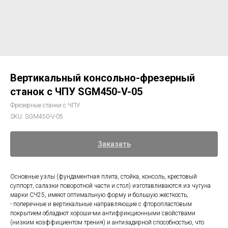
Вертикальный консольно-фрезерный
станок с ЧПУ SGM450-V-05
Фрезерные станки с ЧПУ
SKU:
SGM450-V-05
Заказать
Основные узлы (фундаментная плита, стойка, консоль, крестовый
суппорт, салазки поворотной части и стол) изготавливаются из чугуна
марки СЧ25, имеют оптимальную форму и большую жесткость;
- поперечные и вертикальные направляющие с фторопластовым
покрытием обладают хороши-ми антифрикционными свойствами
(низким коэффициентом трения) и антизадирной способностью, что