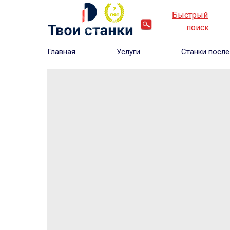
Быстрый
____
_
поиск
___
Главная
Услуги
Станки после