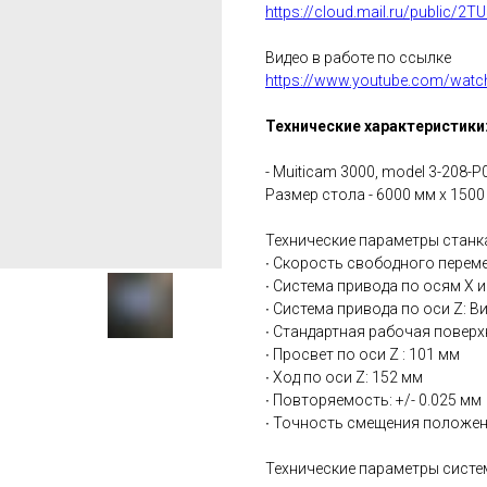
https://cloud.mail.ru/public/2
Видео в работе по ссылке
https://www.youtube.com/watc
Технические характеристики
- М
uiticam
3000,
model
3-208-
P
Размер стола - 6000 мм х 1500
Технические параметры станка
∙ Скорость свободного перем
∙ Система привода по осям X и
∙ Система привода по оси Z: В
∙ Стандартная рабочая поверх
∙ Просвет по оси Z : 101 мм
∙ Ход по оси Z: 152 мм
∙ Повторяемость: +/- 0.025 мм
∙ Точность смещения положени
Технические параметры сист