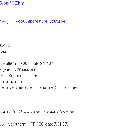
TU5/ptxfKX5Km
h?v=jFFTPco0u8k&feature=youtu.be
:
05495
 мм
 MultiCam 3000,
date
8.22.07.
ещения: 720 мм/сек
 Y: Рейка и шестерня
интовая пара
ность стола: Стол с откачкой газов вниз
я: +/- 0.125 мм на расстоянии 3 метра
емы
Hypertherm
HPR
130,
date
7.31.07.