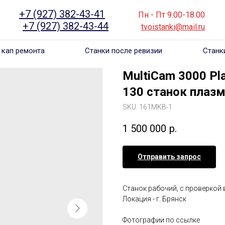
+7 (927) 382-43-41
______
_____
Пн - Пт 9.00-18.00
___
_
+7 (927) 382-43-44
_ _ ___
 .. __
tvoistanki@mail.ru
___
 кап ремонта
Станки после ревизии
Станк
MultiCam 3000 Pl
130 cтанок плазм
SKU:
161MKB-1
1 500 000
р.
Отправить запрос
Станок рабочий, с проверкой в 
Локация - г. Брянск
Фотографии по ссылке