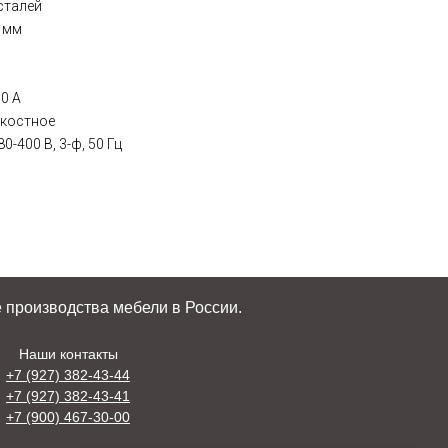
сталей
6 мм
0 А
дкостное
-400 В, 3-ф, 50 Гц
 производства мебели в России.
Наши контакты
+7 (927) 382-43-44
+7 (927) 382-43-41
+7 (900) 467-30-00