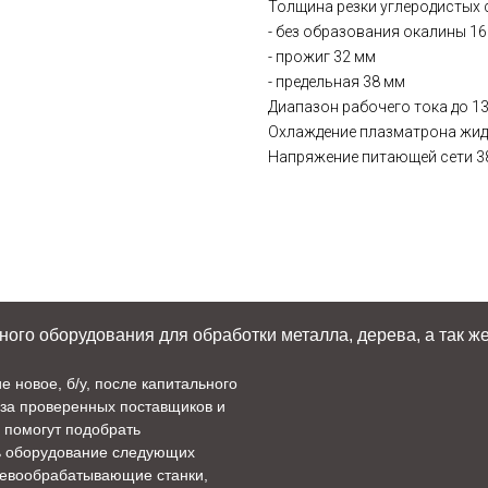
Толщина резки углеродистых 
- без образования окалины 1
- прожиг 32 мм
- предельная 38 мм
Диапазон рабочего тока до 13
Охлаждение плазматрона жи
Напряжение питающей сети 380
го оборудования для обработки металла, дерева, а так же
новое, б/у, после капитального
аза проверенных поставщиков и
 помогут подобрать
ь оборудование следующих
ревообрабатывающие станки,