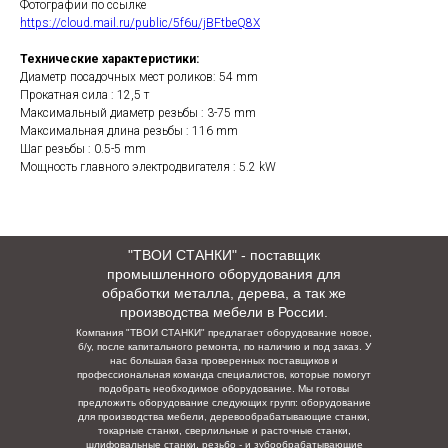
Фотографии по ссылке
https://cloud.mail.ru/public/5f6u/jBFtbeQ8X
Технические характеристики:
Диаметр посадочных мест роликов: 54 mm
Прокатная сила : 12,5 т
Максимальный диаметр резьбы : 3-75 mm
Максимальная длина резьбы : 116 mm
Шаг резьбы : 0.5-5 mm
Мощность главного электродвигателя : 5.2 kW
"ТВОИ СТАНКИ" - поставщик
промышленного оборудования для
обработки металла, дерева, а так же
производства мебели в России.
Компания "ТВОИ СТАНКИ" предлагает оборудование новое,
б/у, после капитального ремонта, по наличию и под заказ. У
нас большая база проверенных поставщиков и
профессиональная команда специалистов, которые помогут
подобрать необходимое оборудование. Мы готовы
предложить оборудование следующих групп: оборудование
для производства мебели, деревообрабатывающие станки,
токарные станки, сверлильные и расточные станки,
шлифовальные станки, резьбо - и зубообрабатывающие