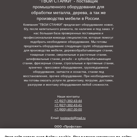
"ТВОИ СТАНКИ" - поставщик
промышленного оборудования для
обработки металла, дерева, а так же
производства мебели в России.
Компания "ТВОИ СТАНКИ" предлагает оборудование новое,
б/у, после капитального ремонта, по наличию и под заказ. У
нас большая база проверенных поставщиков и
профессиональная команда специалистов, которые помогут
подобрать необходимое оборудование. Мы готовы
предложить оборудование следующих групп: оборудование
для производства мебели, деревообрабатывающие станки,
токарные станки, сверлильные и расточные станки,
шлифовальные станки, резьбо - и зубообрабатывающие
станки, фрезерные станки, строгальные и протяжные станки,
кузнечно - прессовое оборудование, грузоподъемное
оборудование, запчасти и оснастка, станки под
восстановление, прочее оборудование. При необходимости
мы готовы оказать услуги по демонтажу, погрузки,
доставки,
разгрузки и монтажу оборудования любой сложности.
Наши контакты
+7 (927) 382-43-44
+7 (927) 382-43-41
+7 (900) 467-30-00
Email:
tvoistanki@mail.ru
ООО «Профстан»
ИНН/КПП: 5835129123/730001001