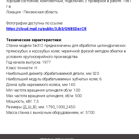
Хорошее состояние, комплектный, подключен, с проверкой в работе. 1981
г.в.
Локация - Пензенская область
Фотографии доступны по ссылке:
https://cloud.mail.ru/public/3Jb3/GN8SDerCR
Технические характеристики:
Станки модели 5в312 предназначены для обработки цилиндрических
прямозубых и косозубых колес червячной фрезой методом обкатки в
условиях крупносерийного производства
Год начала выпуска: 1977
Класс точности: Н
Наибольший диаметр обрабатываемой детали, мм 320
Наибольший модуль обрабатываемых зубчатых колес 6
Длина зуба нарезаемого колеса, мм 140
Min частота вращения шпинделя об/м: 100
Max частота вращения шпинделя, об/м: 500
Мощность, кВт: 7,5
Размеры (Д_Ш_В), мм: 1790_1000_2450
Масса станка с выносным оборудованием, кг: 5700