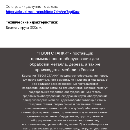
Фотографии доступны по ссылке
https://cloud.mail.ru/public/o7dm/ve7qajKaw
Технические характеристики:
Диаметр круга 300мм.
"ТВОИ СТАНКИ" - поставщик
промышленного оборудования для
обработки металла, дерева, а так же
производства мебели в России.
Компания "ТВОИ СТАНКИ" предлагает оборудование новое,
б/у, после капитального ремонта, по наличию и под заказ. У
нас большая база проверенных поставщиков и
профессиональная команда специалистов, которые помогут
подобрать необходимое оборудование. Мы готовы
предложить оборудование следующих групп: оборудование
для производства мебели, деревообрабатывающие станки,
токарные станки, сверлильные и расточные станки,
шлифовальные станки, резьбо - и зубообрабатывающие
станки, фрезерные станки, строгальные и протяжные станки,
кузнечно - прессовое оборудование, грузоподъемное
оборудование, запчасти и оснастка, станки под
восстановление, прочее оборудование. При необходимости
мы готовы оказать услуги по демонтажу, погрузки,
доставки,