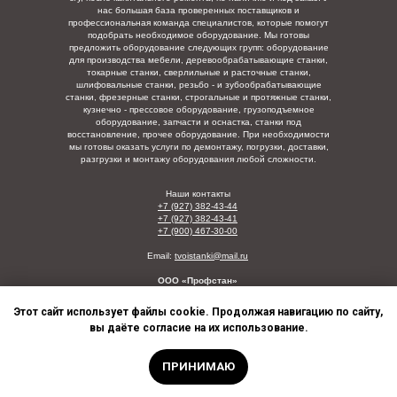
нас большая база проверенных поставщиков и
профессиональная команда специалистов, которые помогут
подобрать необходимое оборудование. Мы готовы
предложить оборудование следующих групп: оборудование
для производства мебели, деревообрабатывающие станки,
токарные станки, сверлильные и расточные станки,
шлифовальные станки, резьбо - и зубообрабатывающие
станки, фрезерные станки, строгальные и протяжные станки,
кузнечно - прессовое оборудование, грузоподъемное
оборудование, запчасти и оснастка, станки под
восстановление, прочее оборудование. При необходимости
мы готовы оказать услуги по демонтажу, погрузки,
доставки,
разгрузки и монтажу оборудования любой сложности.
Наши контакты
+7 (927) 382-43-44
+7 (927) 382-43-41
+7 (900) 467-30-00
Email:
tvoistanki@mail.ru
ООО «Профстан»
ИНН/КПП: 5835129123/730001001
Этот сайт использует файлы cookie. Продолжая навигацию по сайту,
© Твои станки, Россия, 2016-2026
вы даёте согласие на их использование.
ПРИНИМАЮ
Поиск
Позвонить
Контакты