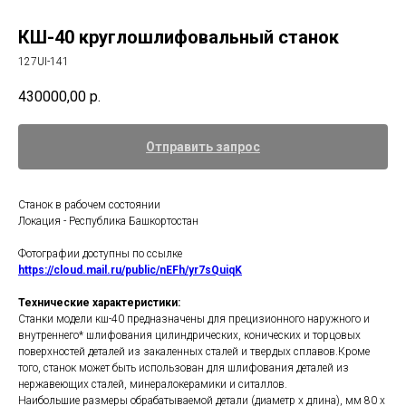
КШ-40 круглошлифовальный станок
127UI-141
430000,00
р.
Отправить запрос
Станок в рабочем состоянии
Локация - Республика Башкортостан
Фотографии доступны по ссылке
https://cloud.mail.ru/public/nEFh/yr7sQuiqK
Технические характеристики:
Станки модели кш-40 предназначены для прецизионного наружного и
внутреннего* шлифования цилиндрических, конических и торцовых
поверхностей деталей из закаленных сталей и твердых сплавов.Кроме
того, станок может быть использован для шлифования деталей из
нержавеющих сталей, минералокерамики и ситаллов.
Наибольшие размеры обрабатываемой детали (диаметр х длина), мм 80 х