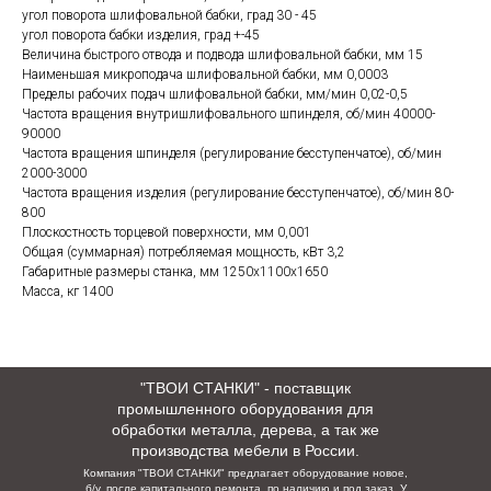
угол поворота шлифовальной бабки, град 30 - 45
угол поворота бабки изделия, град +-45
Величина быстрого отвода и подвода шлифовальной бабки, мм 15
Наименьшая микроподача шлифовальной бабки, мм 0,0003
Пределы рабочих подач шлифовальной бабки, мм/мин 0,02-0,5
Частота вращения внутришлифовального шпинделя, об/мин 40000-
90000
Частота вращения шпинделя (регулирование бесступенчатое), об/мин
2000-3000
Частота вращения изделия (регулирование бесступенчатое), об/мин 80-
800
Плоскостность торцевой поверхности, мм 0,001
Общая (суммарная) потребляемая мощность, кВт 3,2
Габаритные размеры станка, мм 1250х1100х1650
Масса, кг 1400
"ТВОИ СТАНКИ" - поставщик
промышленного оборудования для
обработки металла, дерева, а так же
производства мебели в России.
Компания "ТВОИ СТАНКИ" предлагает оборудование новое,
б/у, после капитального ремонта, по наличию и под заказ. У