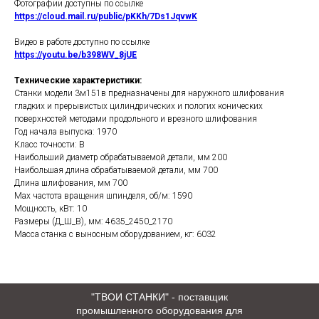
Фотографии доступны по ссылке
https://cloud.mail.ru/public/pKKh/7Ds1JqvwK
Видео в работе доступно по ссылке
https://youtu.be/b398WV_8jUE
Технические характеристики:
Станки модели 3м151в предназначены для наружного шлифования
гладких и прерывистых цилиндрических и пологих конических
поверхностей методами продольного и врезного шлифования
Год начала выпуска: 1970
Класс точности: В
Наибольший диаметр обрабатываемой детали, мм 200
Наибольшая длина обрабатываемой детали, мм 700
Длина шлифования, мм 700
Max частота вращения шпинделя, об/м: 1590
Мощность, кВт: 10
Размеры (Д_Ш_В), мм: 4635_2450_2170
Масса станка с выносным оборудованием, кг: 6032
"ТВОИ СТАНКИ" - поставщик
промышленного оборудования для