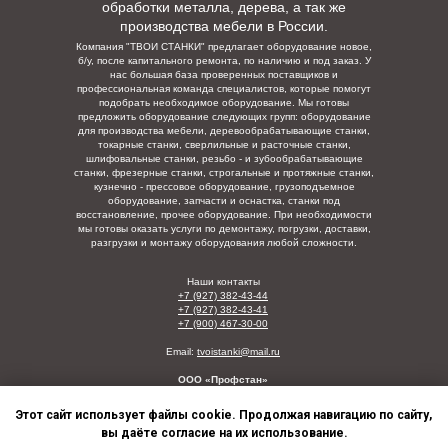
обработки металла, дерева, а так же
производства мебели в России.
Компания "ТВОИ СТАНКИ" предлагает оборудование новое,
б/у, после капитального ремонта, по наличию и под заказ. У
нас большая база проверенных поставщиков и
профессиональная команда специалистов, которые помогут
подобрать необходимое оборудование. Мы готовы
предложить оборудование следующих групп: оборудование
для производства мебели, деревообрабатывающие станки,
токарные станки, сверлильные и расточные станки,
шлифовальные станки, резьбо - и зубообрабатывающие
станки, фрезерные станки, строгальные и протяжные станки,
кузнечно - прессовое оборудование, грузоподъемное
оборудование, запчасти и оснастка, станки под
восстановление, прочее оборудование. При необходимости
мы готовы оказать услуги по демонтажу, погрузки,
доставки,
разгрузки и монтажу оборудования любой сложности.
Наши контакты
+7 (927) 382-43-44
+7 (927) 382-43-41
+7 (900) 467-30-00
Email:
tvoistanki@mail.ru
ООО «Профстан»
ИНН/КПП: 5835129123/730001001
Этот сайт использует файлы cookie. Продолжая навигацию по сайту,
© Твои станки, Россия, 2016-2026
вы даёте согласие на их использование.