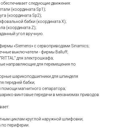
 обеспечивает следующие движения:
етали (координата Sp1);
уга (координата Sp2);
ифовальной бабки (координата X);
ла (координата Z);
заданный угол вручную.
 фирмы «Siemens» с сервоприводами Sinamics;
ечные выключатели - фирмы Balluff;
"RITTAL" для электрошкафа;
ные направляющие для перемещения по
порные шарикоподшипники для шпинделя
я передней бабки;
и помощи магнитного сепаратора;
шарико-винтовые передачи в механизмах приводов
вает:
артным циклам круглой наружной шлифовки;
 по периферии.