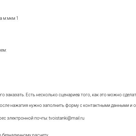
а м:мкм 1
ием:
 заказать. Есть несколько сценариев того, как это можно сделат
 После нажатия нужно заполнить форму с контактными данными и о
ес электронной почты: tvoistanki@mail.ru
 безналичному расчету.