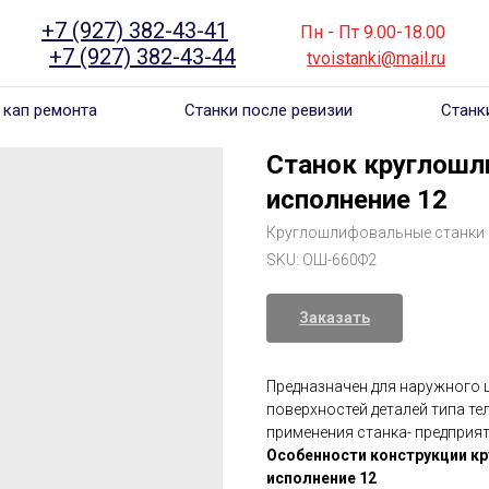
+7 (927) 382-43-41
______
_____
Пн - Пт 9.00-18.00
___
_
+7 (927) 382-43-44
_ _ ___
 .. __
tvoistanki@mail.ru
___
 кап ремонта
Станки после ревизии
Станк
Станок круглош
исполнение 12
Круглошлифовальные станки
SKU:
ОШ-660Ф2
Заказать
Предназначен для наружного 
поверхностей деталей типа те
применения станка- предприят
Особенности конструкции к
исполнение 12