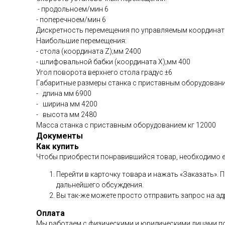
- продольноем/мин 6
- поперечноем/мин 6
Дискретность перемещения по управляемым координат
Наибольшие перемещения:
- стола (координата Z);мм 2400
- шлифовальной бабки (координата Х);мм 400
Угол поворота верхнего стола градус ±6
Габаритные размеры станка с приставным оборудован
- длина мм 6900
- ширина мм 4200
- высота мм 2480
Масса станка с приставным оборудованием кг 12000
Документы
Как купить
Чтобы приобрести понравившийся товар, необходимо его
Перейти в карточку товара и нажать «Заказать».
дальнейшего обсуждения.
Вы так-же можете просто отправить запрос на адр
Оплата
Мы работаем с физическими и юридическими лицами по