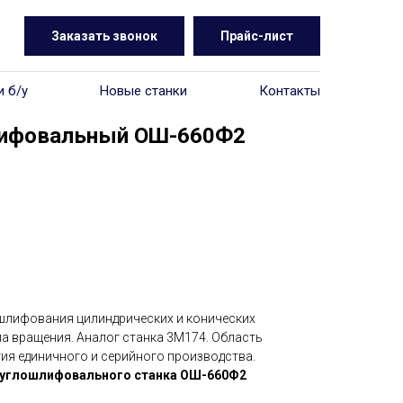
Заказать звонок
Прайс-лист
и б/у
Новые станки
Контакты
лифовальный ОШ-660Ф2
шлифования цилиндрических и конических
ла вращения. Аналог станка 3М174. Область
ия единичного и серийного производства.
руглошлифовального станка ОШ-660Ф2