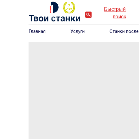
Быстрый
____
_
поиск
___
Главная
Услуги
Станки после