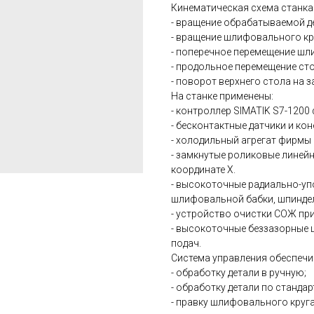
Кинематическая схема станка
- вращение обрабатываемой д
- вращение шлифовального кр
- поперечное перемещение шл
- продольное перемещение сто
- поворот верхнего стола на 
На станке применены:
- контроллер SIMATIK S7-1200
- бесконтактные датчики и кон
- холодильный агрегат фирмы 
- замкнутые роликовые линей
координате Х.
- высокоточные радиально-у
шлифовальной бабки, шпиндел
- устройство очистки СОЖ пр
- высокоточные беззазорные 
подач.
Система управления обеспечи
- обработку детали в ручную;
- обработку детали по станд
- правку шлифовального круга