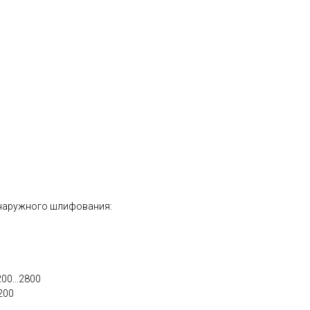
 наружного шлифования:
200…2800
200