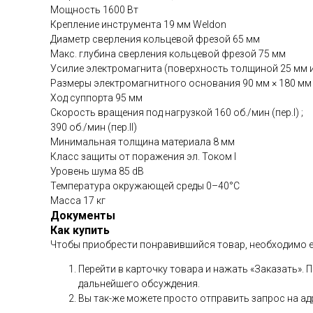
Мощность 1600 Вт
Крепление инструмента 19 мм Weldon
Диаметр сверления кольцевой фрезой 65 мм
Макс. глубина сверления кольцевой фрезой 75 мм
Усилие электромагнита (поверхность толщиной 25 мм и
Размеры электромагнитного основания 90 мм × 180 мм 
Ход суппорта 95 мм
Скорость вращения под нагрузкой 160 об./мин (пер.I) ;
390 об./мин (пер.II)
Минимальная толщина материала 8 мм
Класс защиты от поражения эл. Током I
Уровень шума 85 dB
Температура окружающей среды 0–40°C
Масса 17 кг
Документы
Как купить
Чтобы приобрести понравившийся товар, необходимо его
Перейти в карточку товара и нажать «Заказать».
дальнейшего обсуждения.
Вы так-же можете просто отправить запрос на адр