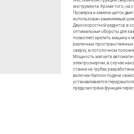
Жесткая конструкция сверлил
инструмента. Кроме того, на
Проверка и замена щеток двиг
использован заменяемый шли
Двухскоростной редуктор в с
оптимальные обороты для ка
позволяет крепить машину к 
различных пространственных
сверху, в потолочном положен
Мощность магнита автоматич
электроэнергии, в случае нах
станка на трубах разработана
включен баллон подачи смаз
устанавливается перед выполн
предусмотрена функция перес