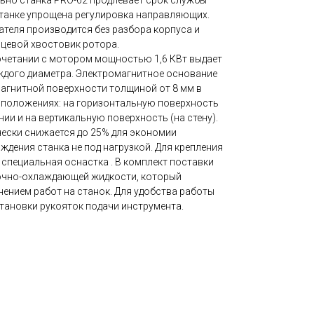
ьно станка PRO-62 продлевает срок службы
 станке упрощена регулировка направляющих.
ателя производится без разбора корпуса и
цевой хвостовик ротора.
очетании с мотором мощностью 1,6 КВт выдает
ждого диаметра. Электромагнитное основание
магнитной поверхности толщиной от 8 мм в
 положениях: на горизонтальную поверхность
ии и на вертикальную поверхность (на стену).
ески снижается до 25% для экономии
ождения станка не под нагрузкой. Для крепления
 специальная оснастка . В комплект поставки
очно-охлаждающей жидкости, который
ением работ на станок. Для удобства работы
тановки рукояток подачи инструмента.