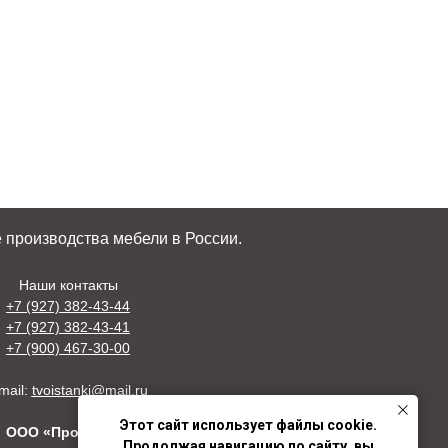
 производства мебели в России.
Наши контакты
+7 (927) 382-43-44
+7 (927) 382-43-41
+7 (900) 467-30-00
mail:
tvoistanki@mail.ru
Этот сайт использует файлы cookie.
ООО «Профстан»
Продолжая навигацию по сайту, вы