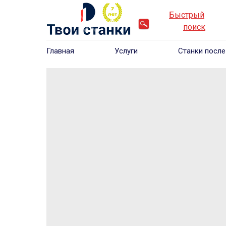
Быстрый
____
_
поиск
___
Главная
Услуги
Станки после