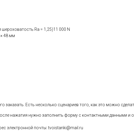
 шероховатость Ra = 1,25)11 000 N
× 48 мм
 заказать. Есть несколько сценариев того, как это можно сделат
 После нажатия нужно заполнить форму с контактными данными и о
ес электронной почты: tvoistanki@mail.ru