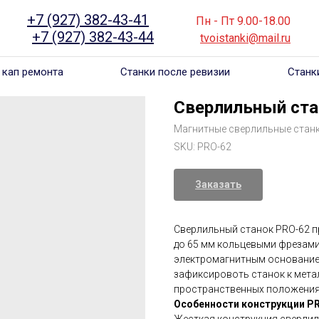
+7 (927) 382-43-41
______
_____
Пн - Пт 9.00-18.00
___
_
+7 (927) 382-43-44
_ _ ___
 .. __
tvoistanki@mail.ru
___
 кап ремонта
Станки после ревизии
Станк
Сверлильный ста
Магнитные сверлильные стан
SKU:
PRO-62
Заказать
Сверлильный станок PRO-62 п
до 65 мм кольцевыми фрезам
электромагнитным основанием
зафиксировоть станок к мета
пространственных положения
Особенности конструкции P