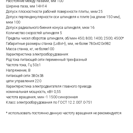
Расстояние между пазами, мм 100
Ширина паза, мм 14Н14
Допуск плоскостности рабочей поверхности плиты, мкм 25
Допуск перпендикулярности оси шпинделя к плите (на длине 150 мм),
мкм 100
Допуск радиального биения конуса шпинделя, мкм 16
Количество скоростей шпинделя 5
Пределы чисел оборотов шпинделя, об/мин 450; 800; 1400; 2500; 4500*
Габаритные размеры станка (LхBхH), мм, не более 780x420x982
Масса станка, кг, не более100
Характеристика электрооборудования:
Род тока питающей сети переменный трехфазный
Частота тока, Гц 50±1
Напряжение, В
питающей сети 380±38
цепи управления 220
Характеристика электродвигателя главного привода
номинальная мощность, кВт 0,55
частота вращения, мин -1 1500 синхронная
Класс электрооборудования по ГОСТ 12.2.007.0-751
* использовать постоянно данную частоту вращения не рекомендуется