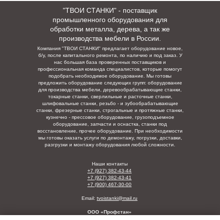
"ТВОИ СТАНКИ" - поставщик
промышленного оборудования для
обработки металла, дерева, а так же
производства мебели в России.
Компания "ТВОИ СТАНКИ" предлагает оборудование новое,
б/у, после капитального ремонта, по наличию и под заказ. У
нас большая база проверенных поставщиков и
профессиональная команда специалистов, которые помогут
подобрать необходимое оборудование. Мы готовы
предложить оборудование следующих групп: оборудование
для производства мебели, деревообрабатывающие станки,
токарные станки, сверлильные и расточные станки,
шлифовальные станки, резьбо - и зубообрабатывающие
станки, фрезерные станки, строгальные и протяжные станки,
кузнечно - прессовое оборудование, грузоподъемное
оборудование, запчасти и оснастка, станки под
восстановление, прочее оборудование. При необходимости
мы готовы оказать услуги по демонтажу, погрузки,
доставки,
разгрузки и монтажу оборудования любой сложности.
Наши контакты
+7 (927) 382-43-44
+7 (927) 382-43-41
+7 (900) 467-30-00
Email:
tvoistanki@mail.ru
ООО «Профстан»
ИНН/КПП: 5835129123/730001001