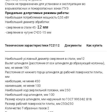
Станок не предназначен для установки и эксплуатации во
взрывоопасных и пожароопасных зонах ПУЭ.
Предельно допустимые режимы работы:
Наибольшая потребляемая мощность 0,55 кВт
Наибольший диаметр обработки:
12 мм
- сверление в стали 45 -
- сверление в чугуне СЧ20 -15 мм
Технические характеристики ГС2112
Документы
Как купить
Оп
Наибольший условный диаметр сверления в стали, мм12
Вылет шпинделя (расстояние от оси шпинделя до образующей колонны),
мм, не менее 190
Расстояние от нижнего торца шпинделя до рабочей поверхности плиты,
мм
наибольшее, не менее 450
наименьшее, не менее 100
Наибольший ход сверлильной головки, мм 250
Наибольший ход шпинделя, мм 100
Размер конуса шпинделя, мм наружный по ГОСТ 9953-82 В18
Размер рабочей поверхности плиты, мм 250х250
Количество Т-образных пазов 2