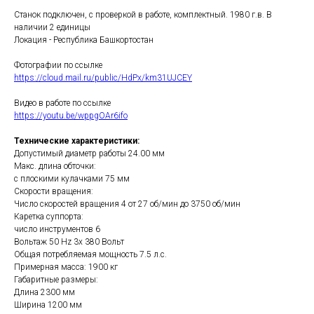
Станок подключен, с проверкой в работе, комплектный. 1980 г.в. В
наличии 2 единицы
Локация - Республика Башкортостан
Фотографии по ссылке
https://cloud.mail.ru/public/HdPx/km31UJCEY
Видео в работе по ссылке
https://youtu.be/wppgOAr6ifo
Технические характеристики:
Допустимый диаметр работы 24.00 мм
Макс. длина обточки:
с плоскими кулачками 75 мм
Скорости вращения:
Число скоростей вращения 4 от 27 об/мин до 3750 об/мин
Каретка суппорта:
число инструментов 6
Вольтаж 50 Hz 3x 380 Вольт
Общая потребляемая мощность 7.5 л.с.
Примерная масса: 1900 кг
Габаритные размеры:
Длина 2300 мм
Ширина 1200 мм