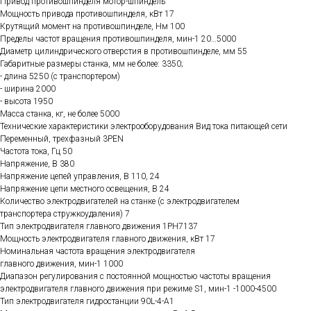
Привод противошпинделя мотор-шпиндель
Мощность привода противошпинделя, кВт 17
Крутящий момент на противошпинделе, Нм 100
Пределы частот вращения противошпинделя, мин-1 20…5000
Диаметр цилиндрического отверстия в противошпинделе, мм 55
Габаритные размеры станка, мм не более: 3350;
- длина 5250 (с транспортером)
- ширина 2000
- высота 1950
Масса станка, кг, не более 5000
Технические характеристики электрооборудования Вид тока питающей сети
Переменный, трехфазный 3PEN
Частота тока, Гц 50
Напряжение, В 380
Напряжение цепей управления, В 110, 24
Напряжение цепи местного освещения, В 24
Количество электродвигателей на станке (с электродвигателем
транспортера стружкоудаления) 7
Тип электродвигателя главного движения 1РН7137
Мощность электродвигателя главного движения, кВт 17
Номинальная частота вращения электродвигателя
главного движения, мин-1 1000
Диапазон регулирования с постоянной мощностью частоты вращения
электродвигателя главного движения при режиме S1, мин-1 -1000-4500
Тип электродвигателя гидростанции 90L-4-A1