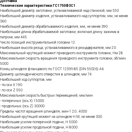
Доставка
Технические характеристики ГС1750Ф3С1
Наибольший диаметр заготовки, устанавливаемой над станиной, мм 550
Наибольший диаметр изделия, устанавливаемого над суппортом, мм, не менее
360
Наибольший диаметр обрабатываемого изделия, мм, не менее 390
Наибольшая длина обрабатываемой заготовки, включая длину зажима в
патроне, мм 445
Число позиций инструментальной головки 12
Наибольшая высота резца, устанавливаемого в резцедержателе, мм 20
Максимальный крутящий момент приводного инструмента головки, Нм 28
Максимальная скорость вращения приводного инструмента головки, об/мин
5000
Конец шпинделя фланцевого по ГОСТ 12595-85 (DIN 55026) А6
Диаметр цилиндрического отверстия в шпинделе, мм 74
Наибольший ход суппортов, мм
- по оси Х 190
- по оси Z 550
Максимальная скорость быстрых перемещений, мм/мин
- поперечных (ось Х) 15000
- продольных (ось Z) 30000
Пределы частот вращения шпинделя, мин-1 20…4000
Наибольший крутящий момент на шпинделе Н.М, не менее 300
Наибольшее усилие поперечной подачи, Н 5000
Наибольшее усилие продольной подачи, Н 8000